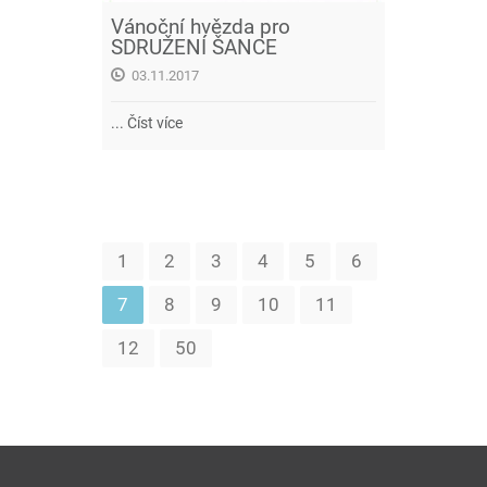
Vánoční hvězda pro
SDRUŽENÍ ŠANCE
03.11.2017
...
Číst více
1
2
3
4
5
6
7
8
9
10
11
12
50