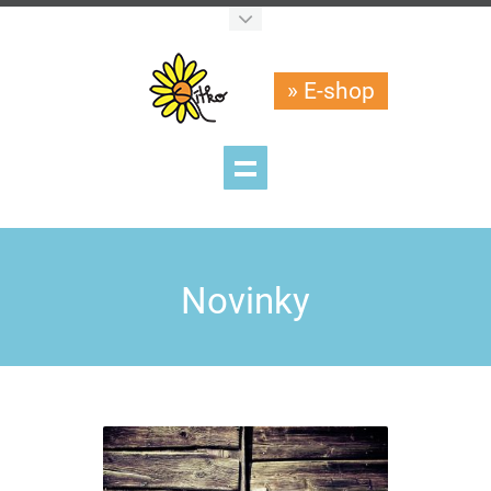
» E-shop
Novinky