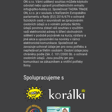
ON s.r.o. Vámi udělený souhlas můžete kdykoliv
odvolat nebo upravit prostřednictvím e-mailu
info@qitko-hobby.cz. Společnost TADRA TRADE
ON, s.r.o. je v souladu s Nařízením Evropského
parlamentu a Rady (EU) 2016/679 o ochraně
fyzických osob v souvislosti se zpracováním
osobních údajů a o volném pohybu těchto
údajů povinna získat váš souhlas s využitím
vaší elektronické adresy k šíření obchodních
sdělení v podobě pozvánek na kurzy, výstavy a
jiné akce a upozornění na novinky v rámci
elektronické komunikace. Společnost se
zavazuje uchovat údaje jen pro svou potřebu a
nepředávat je třetím osobám. Osobní údaje jsou
chráněny podle Zák. č. 101/2000 Sb. o ochraně
osobních údajů. Jsou použity jen pro
komunikaci se zákazníkem a vnitřní potřeby
firmy.
Spolupracujeme s