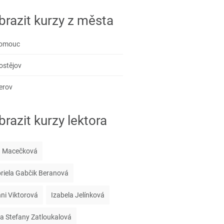
brazit kurzy z města
omouc
ostějov
erov
razit kurzy lektora
 Macečková
riela Gabčik Beranová
ni Viktorová
Izabela Jelínková
a Stefany Zatloukalová