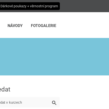
Dárkové poukazy + věrnostní program
NÁVODY
FOTOGALERIE
edat