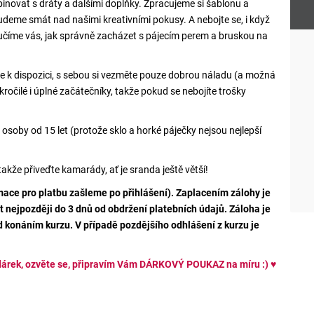
binovat s dráty a dalšími doplňky. Zpracujeme si šablonu a
budeme smát nad našimi kreativními pokusy. A nebojte se, i když
učíme vás, jak správně zacházet s pájecím perem a bruskou na
 k dispozici, s sebou si vezměte pouze dobrou náladu (a možná
kročilé i úplné začátečníky, takže pokud se nebojíte trošky
o osoby od 15 let (protože sklo a horké páječky nejsou nejlepší
akže přiveďte kamarády, ať je sranda ještě větší!
rmace pro platbu zašleme po přihlášení). Zaplacením zálohy je
at nejpozději do 3 dnů od obdržení platebních údajů. Záloha je
d konáním kurzu. V případě pozdějšího odhlášení z kurzu je
 dárek, ozvěte se, připravím Vám DÁRKOVÝ POUKAZ na míru :)
♥