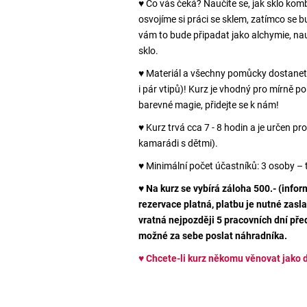
♥ Co vás čeká? Naučíte se, jak sklo kom
osvojíme si práci se sklem, zatímco se 
vám to bude připadat jako alchymie, na
sklo.
♥ Materiál a všechny pomůcky dostanete
i pár vtipů)! Kurz je vhodný pro mírně po
barevné magie, přidejte se k nám!
♥ Kurz trvá cca 7 - 8 hodin a je určen pr
kamarádi s dětmi).
♥ Minimální počet účastníků: 3 osoby – t
♥
Na kurz se vybírá záloha 500.- (info
rezervace platná, platbu je nutné zasl
vratná nejpozději 5 pracovních dní pře
možné za sebe poslat náhradníka.
♥
Chcete-li kurz někomu věnovat jako