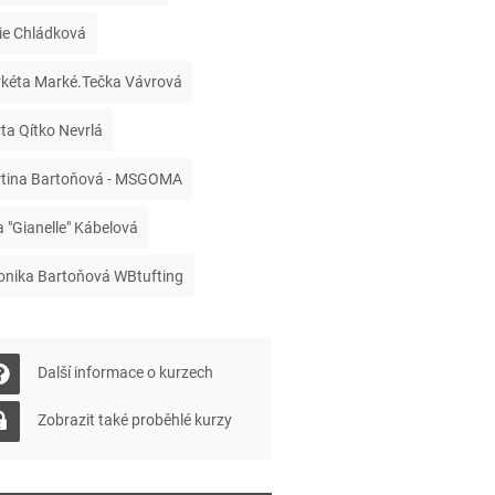
ie Chládková
kéta Marké.Tečka Vávrová
ta Qítko Nevrlá
tina Bartoňová - MSGOMA
a "Gianelle" Kábelová
onika Bartoňová WBtufting
Další informace o kurzech
Zobrazit také proběhlé kurzy