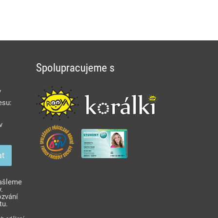
Spolupracujeme s
y
esu:
v
zašleme
.
ozvání
tu.