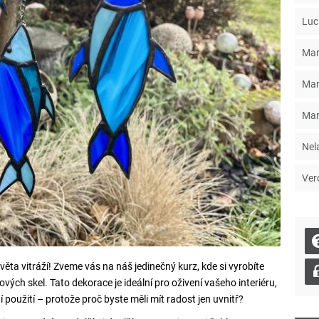
Luc
Mar
Mar
Mar
Nel
Ver
světa vitráží! Zveme vás na náš jedinečný kurz, kde si vyrobíte
ch skel. Tato dekorace je ideální pro oživení vašeho interiéru,
 použití – protože proč byste měli mít radost jen uvnitř?