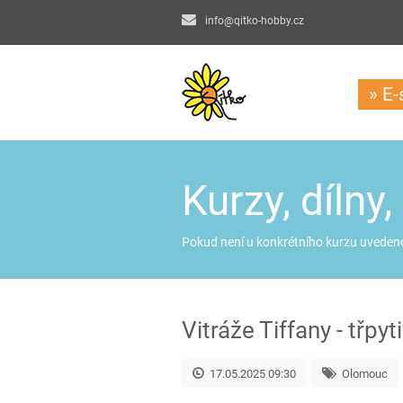
info@qitko-hobby.cz
» E
Kurzy, dílny,
Pokud není u konkrétního kurzu uvedeno 
Vitráže Tiffany - tř
17.05.2025 09:30
Olomouc