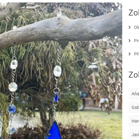
Zo
Ol
Pr
Př
Zob
Aňa
Gab
Han
Jan