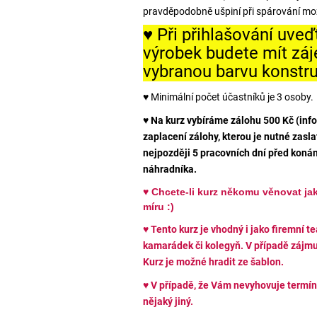
pravděpodobně ušpiní při spárování mo
♥ Při přihlašování uveď
výrobek budete mít záj
vybranou barvu konstr
♥ Minimální počet účastníků je 3 osoby.
♥
Na kurz vybíráme zálohu 500 Kč (info
zaplacení zálohy, kterou je nutné zasla
nejpozději 5 pracovních dní před koná
náhradníka.
♥
Chcete-li kurz někomu věnovat j
míru :)
♥ Tento kurz je vhodný i jako firemní t
kamarádek či kolegyň. V případě zájmu
Kurz je možné hradit ze šablon.
♥
V případě, že Vám nevyhovuje termín
nějaký jiný.