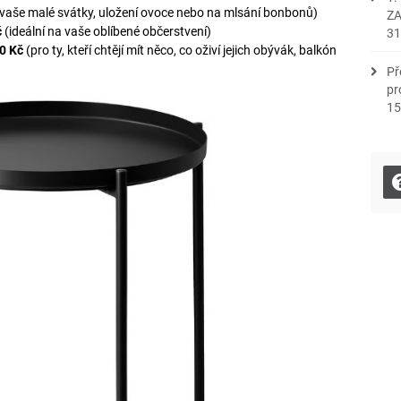
o vaše malé svátky, uložení ovoce nebo na mlsání bonbonů)
Z
č
(ideální na vaše oblíbené občerstvení)
31
0 Kč
(pro ty, kteří chtějí mít něco, co oživí jejich obývák, balkón
Př
pr
15