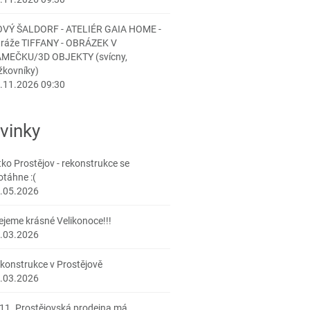
VÝ ŠALDORF - ATELIÉR GAIA HOME -
tráže TIFFANY - OBRÁZEK V
MEČKU/3D OBJEKTY (svícny,
žkovníky)
.11.2026 09:30
vinky
tko Prostějov - rekonstrukce se
otáhne :(
.05.2026
ejeme krásné Velikonoce!!!
.03.2026
konstrukce v Prostějově
.03.2026
 11. Prostějovská prodejna má