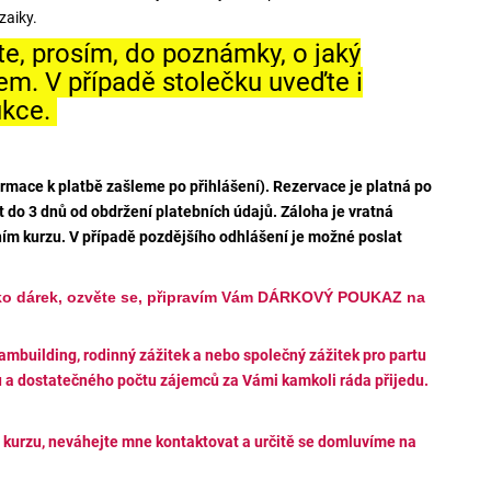
zaiky.
te, prosím, do poznámky, o jaký
em. V případě stolečku uveďte i
ukce.
rmace k platbě zašleme po přihlášení). Rezervace je platná po
t do 3 dnů od obdržení platebních údajů. Záloha je vratná
ním kurzu. V případě pozdějšího odhlášení je možné poslat
ako dárek, ozvěte se, připravím Vám DÁRKOVÝ POUKAZ na
eambuilding, rodinný zážitek a nebo společný zážitek pro partu
 a dostatečného počtu zájemců za Vámi kamkoli ráda přijedu.
 kurzu, neváhejte mne kontaktovat a určitě se domluvíme na