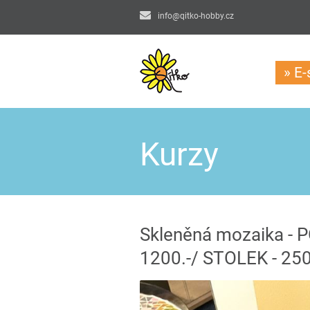
info@qitko-hobby.cz
» E
Kurzy
Skleněná mozaika - 
1200.-/ STOLEK - 250