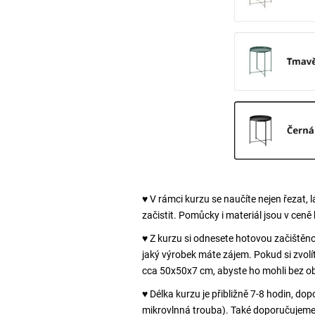
♥ V rámci kurzu se naučíte nejen řezat, 
začistit. Pomůcky i materiál jsou v ceně 
♥ Z kurzu si odnesete hotovou začištěnou
jaký výrobek máte zájem. Pokud si zvolít
cca 50x50x7 cm, abyste ho mohli bez o
♥ Délka kurzu je přibližně 7-8 hodin, do
mikrovlnná trouba). Také doporučujeme o