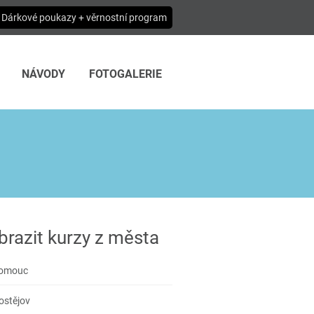
Dárkové poukazy + věrnostní program
NÁVODY
FOTOGALERIE
brazit kurzy z města
omouc
ostějov