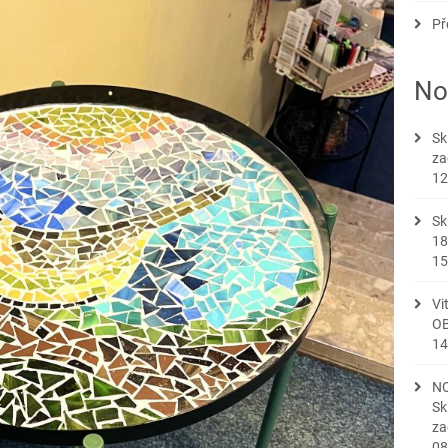
Př
No
Sk
za
12
Sk
18
15
Vi
OB
14
NO
Sk
za
08