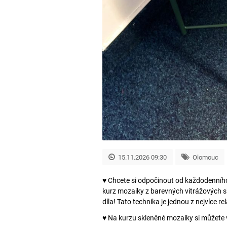
15.11.2026 09:30
Olomouc
♥ Chcete si odpočinout od každodenního 
kurz mozaiky z barevných vitrážových sk
díla! Tato technika je jednou z nejvíce r
♥ Na kurzu skleněné mozaiky si můžete v