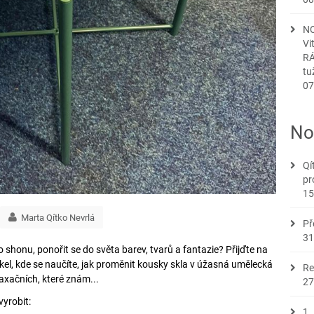
NO
Vi
RÁ
tu
07
No
Qí
pr
15
Marta Qítko Nevrlá
Př
31
shonu, ponořit se do světa barev, tvarů a fantazie? Přijďte na
el, kde se naučíte, jak proměnit kousky skla v úžasná umělecká
Re
elaxačních, které znám...
27
yrobit:
1.