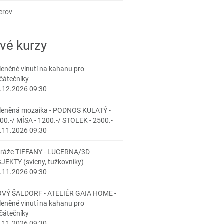
erov
vé kurzy
leněné vinutí na kahanu pro
čátečníky
.12.2026 09:30
leněná mozaika - PODNOS KULATÝ -
00.-/ MÍSA - 1200.-/ STOLEK - 2500.-
.11.2026 09:30
tráže TIFFANY - LUCERNA/3D
JEKTY (svícny, tužkovníky)
.11.2026 09:30
VÝ ŠALDORF - ATELIÉR GAIA HOME -
leněné vinutí na kahanu pro
čátečníky
.11.2026 09:30