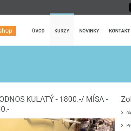
-shop
ÚVOD
KURZY
NOVINKY
KONTAKT
PODNOS KULATÝ - 1800.-/ MÍSA -
Zo
0.-
Ol
Pr