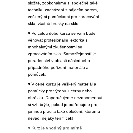
složité, zdokonalíme si společně také
techniku zacházení s pájecím perem,
veškerými pomůckami pro zpracování
skla, včetně brusky na sklo.
♥ Po celou dobu kurzu se vám bude
věnovat profesionální lektorka s
mnohaletými zkušenostmi se
zpracováním skla. Samozřejmostí je
poradenství v oblasti následného
případného pořízení materiálu a
pomůcek.
♥ V ceně kurzu je veškerý materiál a
pomůcky pro výrobu lucerny nebo
obrázku. Doporučujeme nezapomenout
si vzít brýle, pokud je potřebujete pro
jemnou práci a také oblečení, kterému
nevadí nějaký ten flíček!
♥ Kurz
je vhodný pro mírně