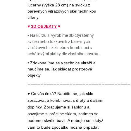
lucerny (výška 28 cm) na svíčku z
barevných vitrážových skel technikou
tiffany.
♥
3D OBJEKTY
♥
•
Na kurzu si vyrobíme 3D čtyřstěnný
svícen nebo tužkovník z barevných
vitrážových skel nebo v kombinaci s
achátovými plátky dle vlastního návrhu.
• Zdokonalíme se v technice vitráží a
naučíme se, jak skládat prostorové
objekty.
————————————————————————————————
♥ Co vás čeká? Naučíte se, jak sklo
zpracovat a kombinovat s dráty a dalšími
doplňky. Zpracujeme si šablonu a
osvojíme si práci se sklem, zatímco se
budeme skvěle bavit. A nebojte se, i když
vám to bude zpočátku možná připadat