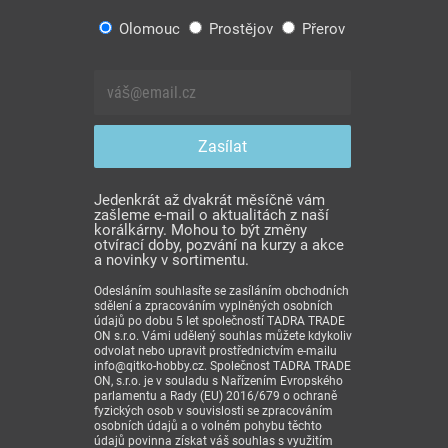
Olomouc
Prostějov
Přerov
Jedenkrát až dvakrát měsíčně vám
zašleme e-mail o aktualitách z naší
korálkárny. Mohou to být změny
otvírací doby, pozvání na kurzy a akce
a novinky v sortimentu.
Odesláním souhlasíte se zasíláním obchodních
sdělení a zpracováním vyplněných osobních
údajů po dobu 5 let společností TADRA TRADE
ON s.r.o. Vámi udělený souhlas můžete kdykoliv
odvolat nebo upravit prostřednictvím e-mailu
info@qitko-hobby.cz. Společnost TADRA TRADE
ON, s.r.o. je v souladu s Nařízením Evropského
parlamentu a Rady (EU) 2016/679 o ochraně
fyzických osob v souvislosti se zpracováním
osobních údajů a o volném pohybu těchto
údajů povinna získat váš souhlas s využitím