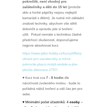
pokročilé,
není vhodný pro
začátečníky a děti do 15 let
(protože
sklo a horké páječky nejsou nejlepší
kamarádi s dětmi)
. Je nutné mít základní
znalosti techniky, abychom vše stihli
dokončit a opravdu jste si tvoření
užili.
Pokud nemáte s technikou žádné
předchozí zkušenosti, doporučujeme
nejprve absolvovat kurz:
https://www.qitko-hobby.cz/kurzy/tiffany-
vitraze-pro-zacatecniky-a-mirne-
pokrocile-ptacci-motyli-andele-a-jine-
ploche-dekorace-2797/
♥ Kurz trvá cca
7 - 8 hodin
dle
náročnosti zvoleného motivu - bude to
pořádná nálož tvoření a váš čas jen pro
sebe.
♥ Minimální počet účastníků: 4
osoby
–