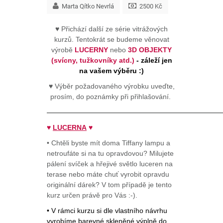
Marta Qítko Nevrlá
2500 Kč
♥ Přichází další ze série vitrážových
kurzů. Tentokrát se budeme věnovat
výrobě
LUCERNY
nebo
3D OBJEKTY
(svícny, tužkovníky atd.)
- záleží jen
na vašem výběru :)
♥ Výběr požadovaného výrobku uveďte,
prosím, do poznámky při přihlašování.
—————————————————————————
♥
LUCERNA
♥
• Chtěli byste mít doma Tiffany lampu a
netroufáte si na tu opravdovou? Milujete
pálení svíček a hřejivé světlo luceren na
terase nebo máte chuť vyrobit opravdu
originální dárek? V tom případě je tento
kurz určen právě pro Vás :-).
• V rámci kurzu si dle vlastního návrhu
vyrobíme barevné skleněné výplně do