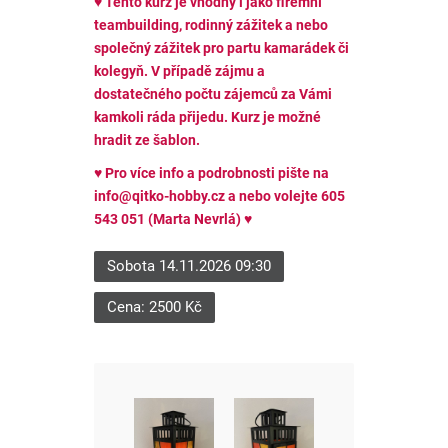
♥ Tento kurz je vhodný i jako firemní
teambuilding, rodinný zážitek a nebo
společný zážitek pro partu kamarádek či
kolegyň. V případě zájmu a
dostatečného počtu zájemců za Vámi
kamkoli ráda přijedu. Kurz je možné
hradit ze šablon.
♥ Pro více info a podrobnosti pište na
info@qitko-hobby.cz a nebo volejte 605
543 051 (Marta Nevrlá)
♥
Sobota 14.11.2026 09:30
Cena: 2500 Kč