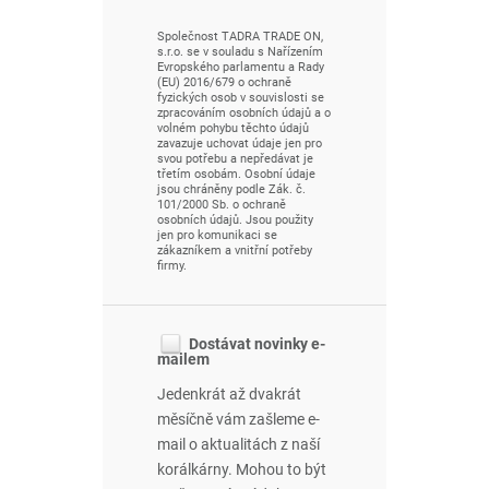
Společnost TADRA TRADE ON,
s.r.o. se v souladu s Nařízením
Evropského parlamentu a Rady
(EU) 2016/679 o ochraně
fyzických osob v souvislosti se
zpracováním osobních údajů a o
volném pohybu těchto údajů
zavazuje uchovat údaje jen pro
svou potřebu a nepředávat je
třetím osobám. Osobní údaje
jsou chráněny podle Zák. č.
101/2000 Sb. o ochraně
osobních údajů. Jsou použity
jen pro komunikaci se
zákazníkem a vnitřní potřeby
firmy.
Dostávat novinky e-
mailem
Jedenkrát až dvakrát
měsíčně vám zašleme e-
mail o aktualitách z naší
korálkárny. Mohou to být