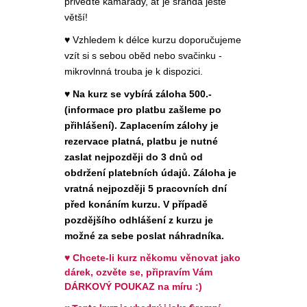
přiveďte kamarády, ať je sranda ještě
větší!
♥ Vzhledem k délce kurzu doporučujeme
vzít si s sebou oběd nebo svačinku -
mikrovlnná trouba je k dispozici.
♥
Na kurz se vybírá záloha 500.-
(informace pro platbu zašleme po
přihlášení). Zaplacením zálohy je
rezervace platná, platbu je nutné
zaslat nejpozději do 3 dnů od
obdržení platebních údajů. Záloha je
vratná nejpozději 5 pracovních dní
před konáním kurzu. V případě
pozdějšího odhlášení z kurzu je
možné za sebe poslat náhradníka.
♥
Chcete-li kurz někomu věnovat jako
dárek, ozvěte se, připravím Vám
DÁRKOVÝ POUKAZ na míru :)