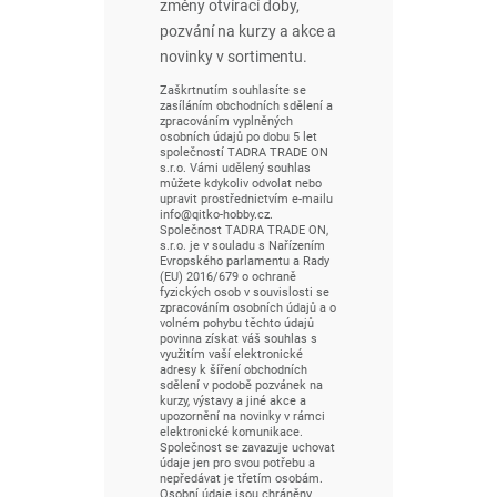
změny otvírací doby,
pozvání na kurzy a akce a
novinky v sortimentu.
Zaškrtnutím souhlasíte se
zasíláním obchodních sdělení a
zpracováním vyplněných
osobních údajů po dobu 5 let
společností TADRA TRADE ON
s.r.o. Vámi udělený souhlas
můžete kdykoliv odvolat nebo
upravit prostřednictvím e-mailu
info@qitko-hobby.cz.
Společnost TADRA TRADE ON,
s.r.o. je v souladu s Nařízením
Evropského parlamentu a Rady
(EU) 2016/679 o ochraně
fyzických osob v souvislosti se
zpracováním osobních údajů a o
volném pohybu těchto údajů
povinna získat váš souhlas s
využitím vaší elektronické
adresy k šíření obchodních
sdělení v podobě pozvánek na
kurzy, výstavy a jiné akce a
upozornění na novinky v rámci
elektronické komunikace.
Společnost se zavazuje uchovat
údaje jen pro svou potřebu a
nepředávat je třetím osobám.
Osobní údaje jsou chráněny