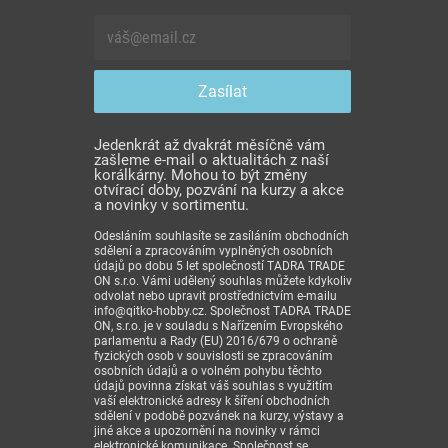
Jedenkrát až dvakrát měsíčně vám
zašleme e-mail o aktualitách z naší
korálkárny. Mohou to být změny
otvírací doby, pozvání na kurzy a akce
a novinky v sortimentu.
Odesláním souhlasíte se zasíláním obchodních
sdělení a zpracováním vyplněných osobních
údajů po dobu 5 let společností TADRA TRADE
ON s.r.o. Vámi udělený souhlas můžete kdykoliv
odvolat nebo upravit prostřednictvím e-mailu
info@qitko-hobby.cz. Společnost TADRA TRADE
ON, s.r.o. je v souladu s Nařízením Evropského
parlamentu a Rady (EU) 2016/679 o ochraně
fyzických osob v souvislosti se zpracováním
osobních údajů a o volném pohybu těchto
údajů povinna získat váš souhlas s využitím
vaší elektronické adresy k šíření obchodních
sdělení v podobě pozvánek na kurzy, výstavy a
jiné akce a upozornění na novinky v rámci
elektronické komunikace. Společnost se