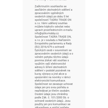
Zaškrtnutím souhlasíte se
zasíláním obchodních sdělení a
zpracováním vyplněných
osobních údajů po dobu 5 let
společností TADRA TRADE ON
s.r.o. Vámi udělený souhlas
můžete kdykoliv odvolat nebo
upravit prostřednictvím e-mailu
info@qitko-hobby.cz.
Společnost TADRA TRADE ON,
s.r.o. je v souladu s Nařízením
Evropského parlamentu a Rady
(EU) 2016/679 o ochraně
fyzických osob v souvislosti se
zpracováním osobních údajů a o
volném pohybu těchto údajů
povinna získat váš souhlas s
využitím vaší elektronické
adresy k šíření obchodních
sdělení v podobě pozvánek na
kurzy, výstavy a jiné akce a
upozornění na novinky v rámci
elektronické komunikace.
Společnost se zavazuje uchovat
údaje jen pro svou potřebu a
nepředávat je třetím osobám.
Osobní údaje jsou chráněny
podle Zák. č. 101/2000 Sb. o
ochraně osobních údajů. Jsou
použity jen pro komunikaci se
zákazníkem a vnitřní potřeby