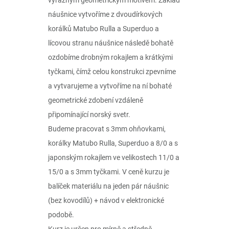
výrazným geometrickým motivem. Základ
náušnice vytvoříme z dvoudírkových
korálků Matubo Rulla a Superduo a
lícovou stranu náušnice následě bohatě
ozdobíme drobným rokajlem a krátkými
tyčkami, čímž celou konstrukci zpevníme
a vytvarujeme a vytvoříme na ní bohaté
geometrické zdobení vzdáleně
připomínající norský svetr.
Budeme pracovat s 3mm ohňovkami,
korálky Matubo Rulla, Superduo a 8/0 a s
japonským rokajlem ve velikostech 11/0 a
15/0 a s 3mm tyčkami. V ceně kurzu je
balíček materiálu na jeden pár náušnic
(bez kovodílů) + návod v elektronické
podobě.