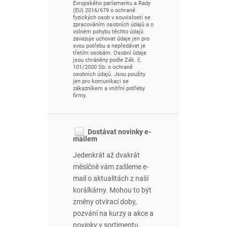
Evropského parlamentu a Rady
(EU) 2016/679 o ochraně
fyzických osob v souvislosti se
zpracováním osobních údajů a o
volném pohybu těchto údajů
zavazuje uchovat údaje jen pro
svou potřebu a nepředávat je
třetím osobám. Osobní údaje
jsou chráněny podle Zák. č.
101/2000 Sb. o ochraně
osobních údajů. Jsou použity
jen pro komunikaci se
zákazníkem a vnitřní potřeby
firmy.
Dostávat novinky e-
mailem
Jedenkrát až dvakrát
měsíčně vám zašleme e-
mail o aktualitách z naší
korálkárny. Mohou to být
změny otvírací doby,
pozvání na kurzy a akce a
novinky v sortimentu.