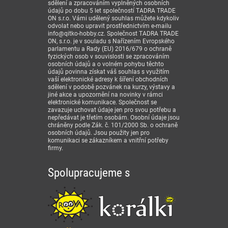
sdělení a zpracováním vyplněných osobních
údajů po dobu 5 let společností TADRA TRADE
ON s.r.o. Vámi udělený souhlas můžete kdykoliv
odvolat nebo upravit prostřednictvím e-mailu
info@qitko-hobby.cz. Společnost TADRA TRADE
ON, s.r.o. je v souladu s Nařízením Evropského
parlamentu a Rady (EU) 2016/679 o ochraně
fyzických osob v souvislosti se zpracováním
osobních údajů a o volném pohybu těchto
údajů povinna získat váš souhlas s využitím
vaší elektronické adresy k šíření obchodních
sdělení v podobě pozvánek na kurzy, výstavy a
jiné akce a upozornění na novinky v rámci
elektronické komunikace. Společnost se
zavazuje uchovat údaje jen pro svou potřebu a
nepředávat je třetím osobám. Osobní údaje jsou
chráněny podle Zák. č. 101/2000 Sb. o ochraně
osobních údajů. Jsou použity jen pro
komunikaci se zákazníkem a vnitřní potřeby
firmy.
Spolupracujeme s