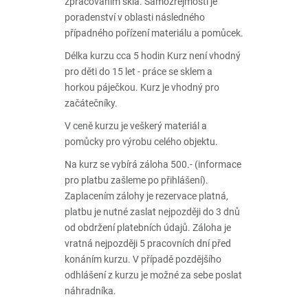
zpracováním skla. Samozřejmostí je
poradenství v oblasti následného
případného pořízení materiálu a pomůcek.
Délka kurzu cca 5 hodin Kurz není vhodný
pro děti do 15 let - práce se sklem a
horkou páječkou. Kurz je vhodný pro
začátečníky.
V ceně kurzu je veškerý materiál a
pomůcky pro výrobu celého objektu.
Na kurz se vybírá záloha 500.- (informace
pro platbu zašleme po přihlášení).
Zaplacením zálohy je rezervace platná,
platbu je nutné zaslat nejpozději do 3 dnů
od obdržení platebních údajů. Záloha je
vratná nejpozději 5 pracovních dní před
konáním kurzu. V případě pozdějšího
odhlášení z kurzu je možné za sebe poslat
náhradníka.