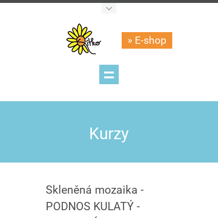
» E-shop
Kurzy
Skleněná mozaika -
PODNOS KULATÝ -