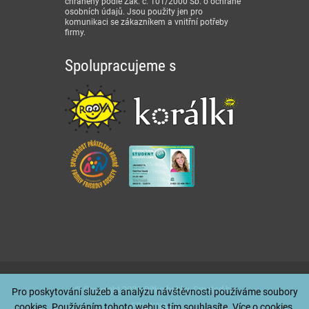
chráněny podle Zák. č. 101/2000 Sb. o ochraně
osobních údajů. Jsou použity jen pro
komunikaci se zákazníkem a vnitřní potřeby
firmy.
Spolupracujeme s
© Copyright 2026
Qítko hobby
. Created by
Pro poskytování služeb a analýzu návštěvnosti používáme soubory
FOLDINA.cz
cookies. Používáním tohoto webu s tím souhlasíte. Více o
cookies
.