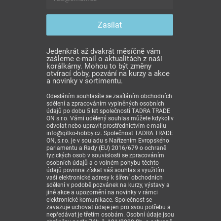
Jedenkrát až dvakrát měsíčně vám
zašleme e-mail o aktualitách z naší
korálkárny. Mohou to být změny
otvírací doby, pozvání na kurzy a akce
a novinky v sortimentu.
Odesláním souhlasíte se zasíláním obchodních
sdělení a zpracováním vyplněných osobních
údajů po dobu 5 let společností TADRA TRADE
ON s.r.o. Vámi udělený souhlas můžete kdykoliv
odvolat nebo upravit prostřednictvím e-mailu
info@qitko-hobby.cz. Společnost TADRA TRADE
ON, s.r.o. je v souladu s Nařízením Evropského
parlamentu a Rady (EU) 2016/679 o ochraně
fyzických osob v souvislosti se zpracováním
osobních údajů a o volném pohybu těchto
údajů povinna získat váš souhlas s využitím
vaší elektronické adresy k šíření obchodních
sdělení v podobě pozvánek na kurzy, výstavy a
jiné akce a upozornění na novinky v rámci
elektronické komunikace. Společnost se
zavazuje uchovat údaje jen pro svou potřebu a
nepředávat je třetím osobám. Osobní údaje jsou