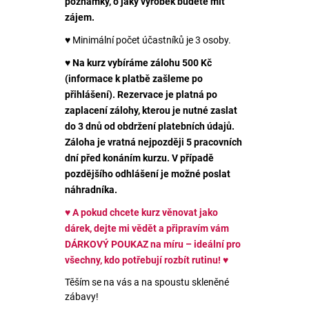
poznámky, o jaký výrobek budete mít
zájem.
♥ Minimální počet účastníků je 3 osoby.
♥
Na kurz vybíráme zálohu 500 Kč
(informace k platbě zašleme po
přihlášení). Rezervace je platná po
zaplacení zálohy, kterou je nutné zaslat
do 3 dnů od obdržení platebních údajů.
Záloha je vratná nejpozději 5 pracovních
dní před konáním kurzu. V případě
pozdějšího odhlášení je možné poslat
náhradníka.
♥
A pokud chcete kurz věnovat jako
dárek, dejte mi vědět a připravím vám
DÁRKOVÝ POUKAZ na míru – ideální pro
všechny, kdo potřebují rozbít rutinu!
♥
Těším se na vás a na spoustu skleněné
zábavy!