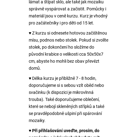
lámat a štípat sklo, ale také jak mozaiku
správně vyspárovat a začistit. Pomůcky i
materiál jsou v ceně kurzu. Kurz je vhodný
pro začátečníky i pro děti od 15 let.
♥ Z kurzu si odnesete hotovou začištěnou
mísu, podnos nebo stolek. Pokud si zvolíte
stolek, po dokončení ho složíme do
původní krabice o velikosti cca 50x50x7
cm, abyste ho mohli bez obav převézt
domů.
♥ Délka kurzu je přibližně 7 - 8 hodin,
doporučujeme si s sebou vzít oběd nebo
svačinku (k dispozici je mikrovlnná
trouba). Také doporučujeme oblečení,
které se nebojí skleněných střípků a také
se pravděpodobně ušpiní při spárování
mozaiky.
♥
Při přihlašování uveďte, prosím, do