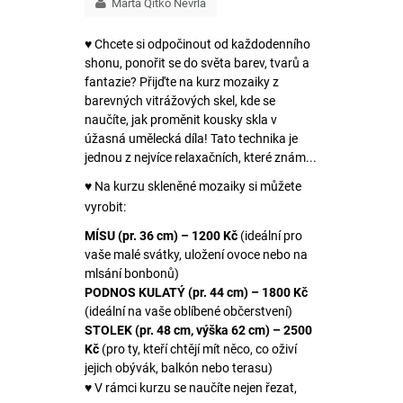
Marta Qítko Nevrlá
♥ Chcete si odpočinout od každodenního
shonu, ponořit se do světa barev, tvarů a
fantazie? Přijďte na kurz mozaiky z
barevných vitrážových skel, kde se
naučíte, jak proměnit kousky skla v
úžasná umělecká díla! Tato technika je
jednou z nejvíce relaxačních, které znám...
♥ Na kurzu skleněné mozaiky si můžete
vyrobit:
MÍSU (pr. 36 cm) – 1200 Kč
(ideální pro
vaše malé svátky, uložení ovoce nebo na
mlsání bonbonů)
PODNOS KULATÝ (pr. 44 cm) – 1800 Kč
(ideální na vaše oblíbené občerstvení)
STOLEK (pr. 48 cm, výška 62 cm) – 2500
Kč
(pro ty, kteří chtějí mít něco, co oživí
jejich obývák, balkón nebo terasu)
♥ V rámci kurzu se naučíte nejen řezat,