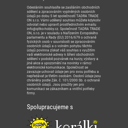
Odesláním souhlasíte se zasíláním obchodních
sdělení a zpracováním vyplněných osobních
údajů po dobu 5 let společností TADRA TRADE
ON s.r.o. Vámi udělený souhlas můžete kdykoliv
odvolat nebo upravit prostřednictvím e-mailu
info@qitko-hobby.cz. Společnost TADRA TRADE
ON, s.r.o. je v souladu s Nařízením Evropského
parlamentu a Rady (EU) 2016/679 o ochraně
fyzických osob v souvislosti se zpracováním
osobních údajů a o volném pohybu těchto
údajů povinna získat váš souhlas s využitím
vaší elektronické adresy k šíření obchodních
sdělení v podobě pozvánek na kurzy, výstavy a
jiné akce a upozornění na novinky v rámci
elektronické komunikace. Společnost se
zavazuje uchovat údaje jen pro svou potřebu a
nepředávat je třetím osobám. Osobní údaje jsou
chráněny podle Zák. č. 101/2000 Sb. o ochraně
osobních údajů. Jsou použity jen pro
komunikaci se zákazníkem a vnitřní potřeby
firmy.
Spolupracujeme s