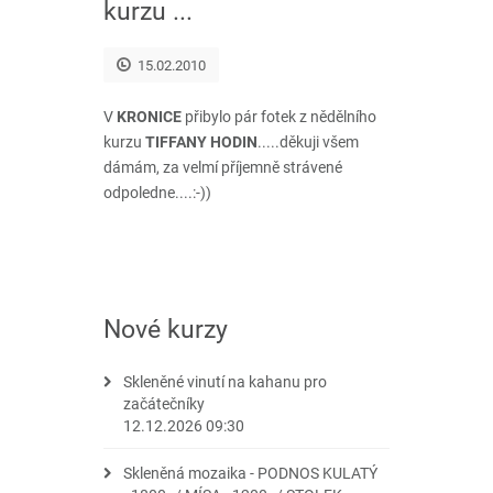
kurzu ...
15.02.2010
V
KRONICE
přibylo pár fotek z nědělního
kurzu
TIFFANY HODIN
.....děkuji všem
dámám, za velmí příjemně strávené
odpoledne....:-))
Nové kurzy
Skleněné vinutí na kahanu pro
začátečníky
12.12.2026 09:30
Skleněná mozaika - PODNOS KULATÝ