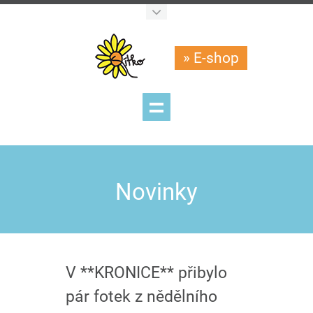
» E-shop
Novinky
V **KRONICE** přibylo
pár fotek z nědělního