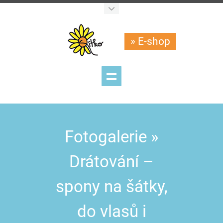
» E-shop
Fotogalerie »
Drátování –
spony na šátky,
do vlasů i