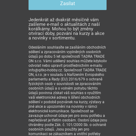
Jedenkrát až dvakrát měsíčně vám
zašleme e-mail o aktualitách z naší
korálkárny. Mohou to být změny
otvírací doby, pozvání na kurzy a akce
a novinky v sortimentu.
Odesláním souhlasíte se zasíláním obchodních
sdělení a zpracováním vyplněných osobních
údajů po dobu 5 let společností TADRA TRADE
ON s.r.o. Vámi udělený souhlas můžete kdykoliv
odvolat nebo upravit prostřednictvím e-mailu
info@qitko-hobby.cz. Společnost TADRA TRADE
ON, s.r.o. je v souladu s Nařízením Evropského
parlamentu a Rady (EU) 2016/679 o ochraně
fyzických osob v souvislosti se zpracováním
osobních údajů a o volném pohybu těchto
údajů povinna získat váš souhlas s využitím
vaší elektronické adresy k šíření obchodních
sdělení v podobě pozvánek na kurzy, výstavy a
jiné akce a upozornění na novinky v rámci
elektronické komunikace. Společnost se
zavazuje uchovat údaje jen pro svou potřebu a
nepředávat je třetím osobám. Osobní údaje jsou
chráněny podle Zák. č. 101/2000 Sb. o ochraně
osobních údajů. Jsou použity jen pro
komunikaci se zákazníkem a vnitřní potřeby